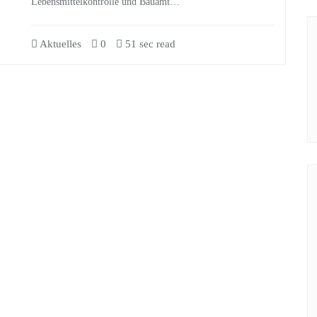
Lebensmittelkontrolle und Bauamt…
Aktuelles
0
51 sec read